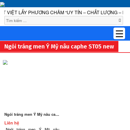
VIỆT LẤY PHƯƠNG CHÂM “UY TÍN – CHẤT LƯỢNG – DỊCH
1
Ngói tráng men Ý Mỹ nâu caphe ST05 new
Ngói tráng men Ý Mỹ nâu caphe ST05 new
Liên hệ
Ngói tráng men Ý Mỹ nâu