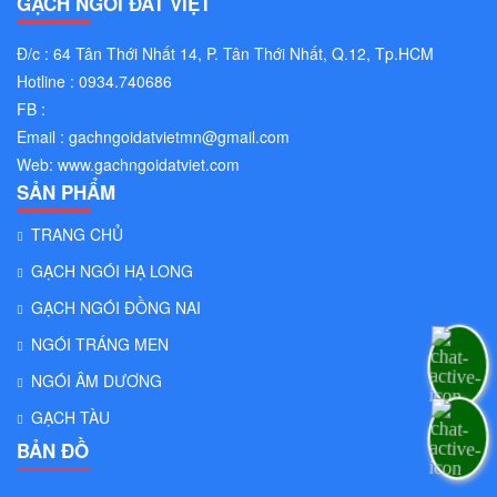
GẠCH NGÓI ĐẤT VIỆT
Đ/c : 64 Tân Thới Nhất 14, P. Tân Thới Nhất, Q.12, Tp.HCM
Hotline : 0934.740686
FB :
Email :
gachngoidatvietmn@gmail.com
Web:
www.gachngoidatviet.com
SẢN PHẨM
TRANG CHỦ
GẠCH NGÓI HẠ LONG
GẠCH NGÓI ĐỒNG NAI
NGÓI TRÁNG MEN
NGÓI ÂM DƯƠNG
GẠCH TÀU
BẢN ĐỒ