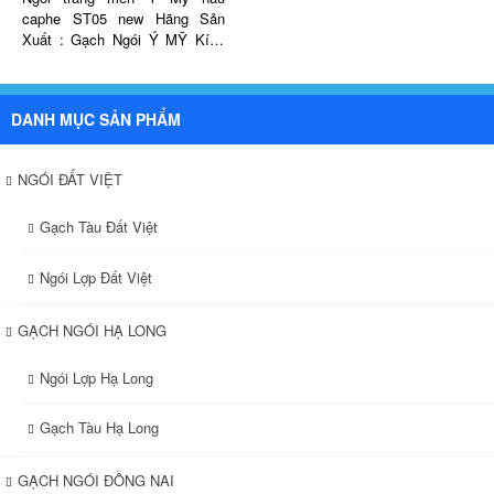
caphe ST05 new Hãng Sản
Xuất : Gạch Ngói Ý MỸ Kích
thước : 305 x 410 mm Trọng
lượng 3.2 kg Độ dốc tối thiểu
17 độ Độ dốc tối đa 90 độ Độ
DANH MỤC SẢN PHẨM
dốc tối ưu 30 độ - 35 độ Phần
phủ (chồng mí) 80 mm Cường
độ chịu uốn > 20N/mm2 Độ hút
NGÓI ĐẤT VIỆT
nước < 3,5% Khoảng cách mè
Xấp Xỉ 320 - 340 mm Số lượng
Gạch Tàu Đất Việt
viên/m2 9,8 – 10,2 viên, tùy
vào thiết kế mái và khoảng
cách mè
Ngói Lợp Đất Việt
GẠCH NGÓI HẠ LONG
Ngói Lợp Hạ Long
Gạch Tàu Hạ Long
GẠCH NGÓI ĐỒNG NAI