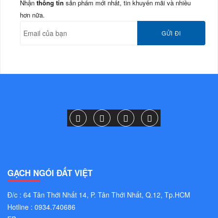
Nhận
thông tin
sản phẩm mới nhất, tin khuyến mãi và nhiều
hơn nữa.
GẠCH NGÓI ĐẤT VIỆT
Đ/c : 64 Tân Thới Nhất 14, P. Tân Thới Nhất, Q.12, Tp.HCM
Hotline : 0934.740686