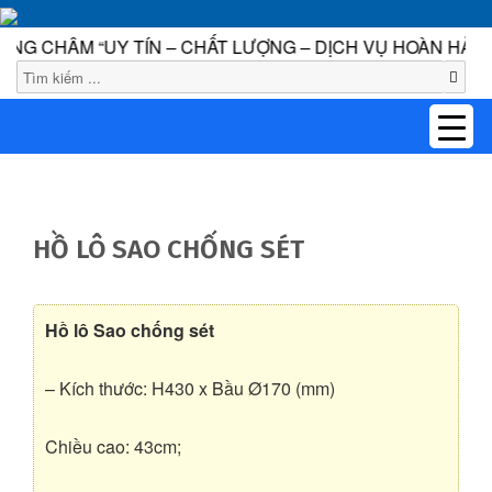
 CHÂM “UY TÍN – CHẤT LƯỢNG – DỊCH VỤ HOÀN HẢO” L
1
HỒ LÔ SAO CHỐNG SÉT
Hồ lô Sao chống sét
– Kích thước: H430 x Bầu Ø170 (mm)
Chiều cao: 43cm;