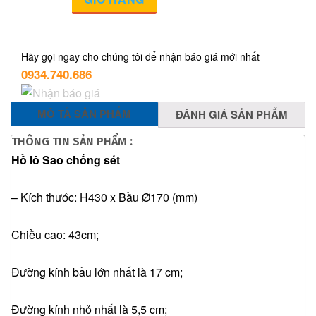
Sao
Chống
Sét
số
Hãy gọi ngay cho chúng tôi để nhận báo giá mới nhất
0934.740.686
lượng
MÔ TẢ SẢN PHẨM
ĐÁNH GIÁ SẢN PHẨM
THÔNG TIN SẢN PHẨM :
Hồ lô Sao chống sét
– Kích thước: H430 x Bầu Ø170 (mm)
Chiều cao: 43cm;
Đường kính bầu lớn nhất là 17 cm;
Đường kính nhỏ nhất là 5,5 cm;