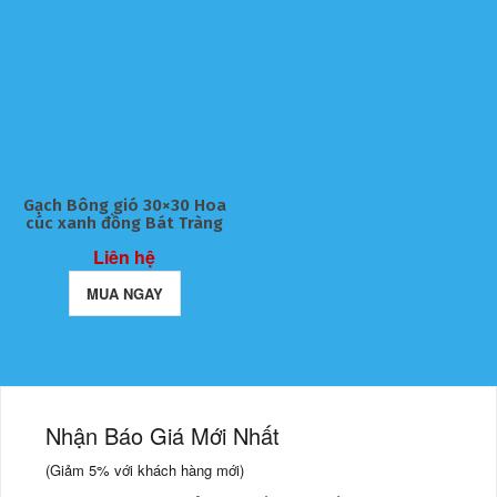
Gạch Bông gió 30×30 Hoa
cúc xanh đồng Bát Tràng
Liên hệ
MUA NGAY
Nhận Báo Giá Mới Nhất
(Giảm
5%
với khách hàng mới)