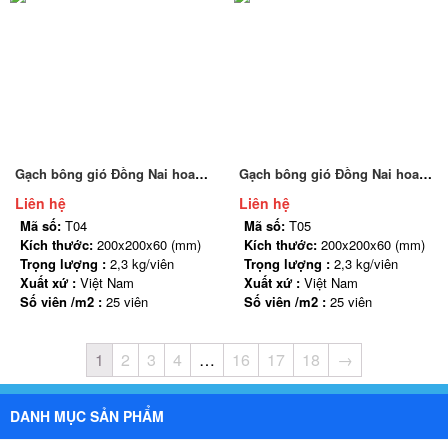
(Viên/md) 3.3 viên
2.8 kg Số lượng (Viên/md) 3.3
viên
Gạch bông gió Đồng Nai hoa mai T04
Gạch bông gió Đồng Nai hoa phượng T05
Liên hệ
Liên hệ
Mã số:
T04
Mã số:
T05
Kích thước:
200x200x60 (mm)
Kích thước:
200x200x60 (mm)
Trọng lượng :
2,3 kg/viên
Trọng lượng :
2,3 kg/viên
Xuất xứ :
Việt Nam
Xuất xứ :
Việt Nam
Số viên /m2 :
25 viên
Số viên /m2 :
25 viên
1
2
3
4
…
16
17
18
→
DANH MỤC SẢN PHẨM