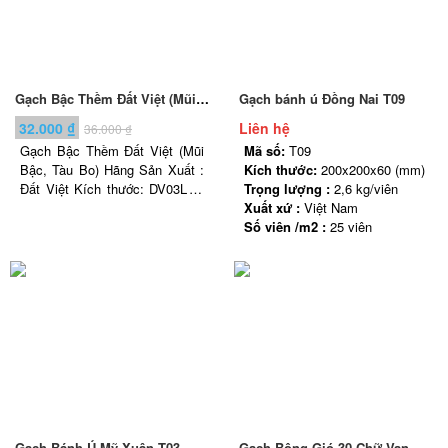
Gạch Bậc Thềm Đất Việt (Mũi Bậc, Tàu Bo)
Gạch bánh ú Đồng Nai T09
32.000
₫
Liên hệ
36.000
₫
Gạch Bậc Thềm Đất Việt (Mũi
Mã số:
T09
Bậc, Tàu Bo) Hãng Sản Xuất :
Kích thước:
200x200x60 (mm)
Đất Việt Kích thước: DV03L3 :
Trọng lượng :
2,6 kg/viên
300 x 300 x 13 DV03L4 : 400 x
Xuất xứ :
Việt Nam
370 x 14 DV03L5 : 500 x 300 x
Số viên /m2 :
25 viên
14 Trọng lượng 3.0 kg ; 4.2 kg ;
5.0 kg
Gạch Bánh Ú Mỹ Xuân T03
Gạch Bông Gió 30 Chữ Vạn Bát Tràng