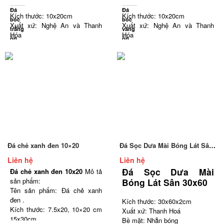
Đá
Đá
Kích thước: 10x20cm
Kích thước: 10x20cm
bóc
bóc
Xuất xứ: Nghệ An và Thanh
Xuất xứ: Nghệ An và Thanh
trắng
vàng
Hóa
Hóa
ốp
ốp
Bề mặt: Bóc lồi tự nhiên
Bề mặt: Bóc lồi tự nhiên
tường
tường
Màu sắc: Trắng
Màu sắc: Vàng
10x20cm
10x20cm
Số lượng: 50 viên/m2
Số lượng: 50 viên/m2
Đá chẻ xanh đen 10×20
Đá Sọc Dưa Mài Bóng Lát Sân 30×60
Liên hệ
Liên hệ
Đá Sọc Dưa Mài
Đá chẻ xanh đen 10x20
Mô tả
sản phẩm:
Bóng Lát Sân 30x60
Tên sản phẩm: Đá chẻ xanh
đen .
Kích thước: 30x60x2cm
Kích thước: 7.5x20, 10×20 cm
Xuất xứ: Thanh Hoá
15x30cm
Bề mặt: Nhẵn bóng