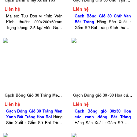
Liên hệ
Liên hệ
Mã số: T03 Đơn vị tính: Viên
Gạch Bông Gió 30 Chữ Vạn
Kích thước: 200x200x60mm
Bát Tràng
Hãng Sản Xuất :
Trọng lượng: 2.5 kg/ viên Gạch
Gốm Sứ Bát Tràng Kích thước:
Bánh Ú sử dụng chủ yếu để
300x300x35mm Trọng lượng
trang trí thông gió cho ngôi nhà
2.8 kg Số lượng (Viên/md) 3.3
thông thoáng...
viên
Gạch Bông Gió 30 Tráng Men Xanh Bát Tràng Hoa Roi
Gạch Bông gió 30×30 Hoa cúc xanh đồng Bát Tràng
Liên hệ
Liên hệ
Gạch Bông Gió 30 Tráng Men
Gạch Bông gió 30x30 Hoa
Xanh Bát Tràng Hoa Roi
Hãng
cúc xanh đồng Bát Tràng
Sản Xuất : Gốm Sứ Bát Tràng
Hãng Sản Xuất : Gốm Sứ Bát
Kích thước: 300x300x35mm
Tràng Kích thước:
Trọng lượng 2.8 kg Số lượng
300x300x35mm Trọng lượng