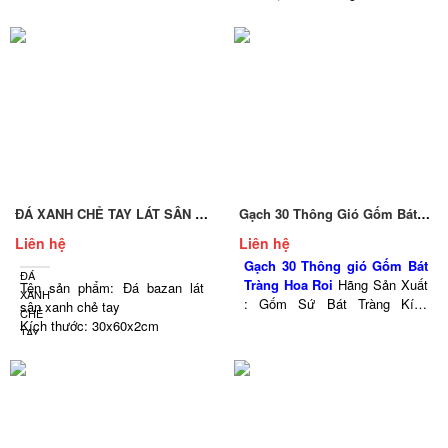
Độ dày: ~ 1 cm.
Màu sắc: Đen sọc dưa
Bề mặt đá: chẻ thô tự nhiên hai
mặt.
Đóng gói: đá bó bằng đai, 1 bó
=0,5m2
Màu sắc: đá có màu xanh đen.
ĐÁ XANH CHẺ TAY LÁT SÂN 30×60
Gạch 30 Thông Gió Gốm Bát Tràng Hoa Roi
Liên hệ
Liên hệ
Gạch 30 Thông gió Gốm Bát
ĐÁ
Tràng Hoa Roi
Hãng Sản Xuất
Tên sản phẩm: Đá bazan lát
XANH
: Gốm Sứ Bát Tràng Kích
sân xanh chẻ tay
CHẺ
thước: 300x300x35mm Trọng
Kích thước: 30x60x2cm
TAY
lượng 2.8 kg Số lượng
Bề mặt đá: Băm mặt, khò lửa,
LÁT
(Viên/md) 3.3 viên
…
SÂN
Màu đá: Xám đen
30x60
11%
Ứng dụng: Lát sân, lát lối đi lại,
lát vỉa hè…..