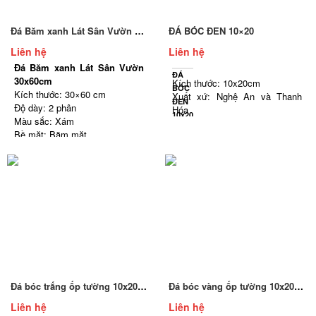
Đá Băm xanh Lát Sân Vườn 30x60cm
ĐÁ BÓC ĐEN 10×20
Liên hệ
Liên hệ
Đá Băm xanh Lát Sân Vườn
ĐÁ
30x60cm
Kích thước: 10x20cm
BÓC
Kích thước: 30×60 cm
Xuất xứ: Nghệ An và Thanh
ĐEN
Độ dày: 2 phân
Hóa
10x20
Màu sắc: Xám
Bề mặt: Bóc lồi tự nhiên
Bề mặt: Băm mặt
Màu sắc: Trắng
Số lượng: 50 viên/m2
Đá bóc trắng ốp tường 10x20cm
Đá bóc vàng ốp tường 10x20cm
Liên hệ
Liên hệ