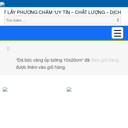
LẤY PHƯƠNG CHÂM “UY TÍN – CHẤT LƯỢNG – DỊCH VỤ H
1
Cửa hàng
“Đá bóc vàng ốp tường 10x20cm” đã
Xem giỏ hàng
được thêm vào giỏ hàng.