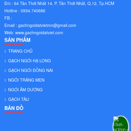
Đ/c : 64 Tân Thới Nhất 14, P. Tân Thới Nhất, Q.12, Tp.HCM
Hotline : 0934.740686
FB :
Email :
gachngoidatvietmn@gmail.com
Web:
www.gachngoidatviet.com
SẢN PHẨM
TRANG CHỦ
GẠCH NGÓI HẠ LONG
GẠCH NGÓI ĐỒNG NAI
NGÓI TRÁNG MEN
NGÓI ÂM DƯƠNG
GẠCH TÀU
BẢN ĐỒ