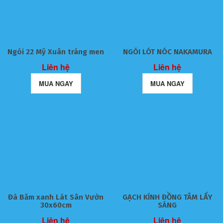
Ngói 22 Mỹ Xuân tráng men
NGÓI LÓT NÓC NAKAMURA
Liên hệ
Liên hệ
MUA NGAY
MUA NGAY
Đá Băm xanh Lát Sân Vườn
GẠCH KÍNH ĐỒNG TÂM LẤY
30x60cm
SÁNG
Liên hệ
Liên hệ