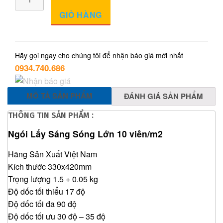
Lấy
GIỎ HÀNG
Sáng
Sóng
Lớn
10
Hãy gọi ngay cho chúng tôi để nhận báo giá mới nhất
0934.740.686
viên/m2
số
lượng
MÔ TẢ SẢN PHẨM
ĐÁNH GIÁ SẢN PHẨM
THÔNG TIN SẢN PHẨM :
Ngói Lấy Sáng Sóng Lớn 10 viên/m2
Hãng Sản Xuất Việt Nam
Kích thước 330x420mm
Trọng lượng 1.5 + 0.05 kg
Độ dốc tối thiểu 17 độ
Độ dốc tối đa 90 độ
Độ dốc tối ưu 30 độ – 35 độ