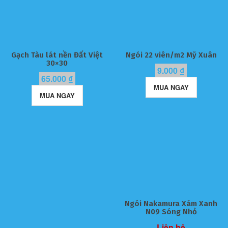
Gạch Tàu lát nền Đất Việt
Ngói 22 viên/m2 Mỹ Xuân
30×30
9.000
₫
65.000
₫
MUA NGAY
MUA NGAY
Ngói Nakamura Xám Xanh
N09 Sóng Nhỏ
Liên hệ