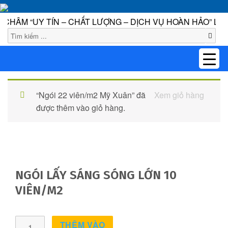
“UY TÍN – CHẤT LƯỢNG – DỊCH VỤ HOÀN HẢO” LÀM NỀN
1
“Ngói 22 viên/m2 Mỹ Xuân” đã
Xem giỏ hàng
được thêm vào giỏ hàng.
NGÓI LẤY SÁNG SÓNG LỚN 10
VIÊN/M2
Ngói
THÊM VÀO